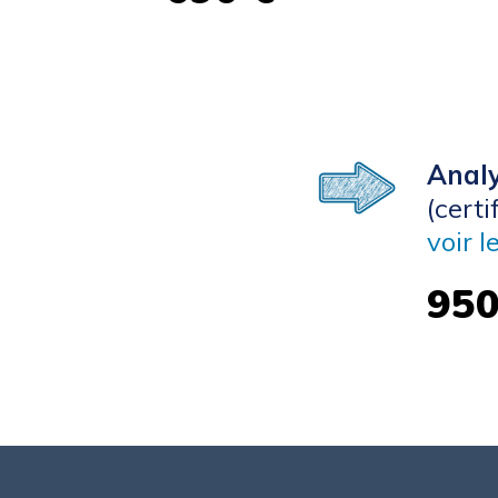
Analy
(certi
voir l
950